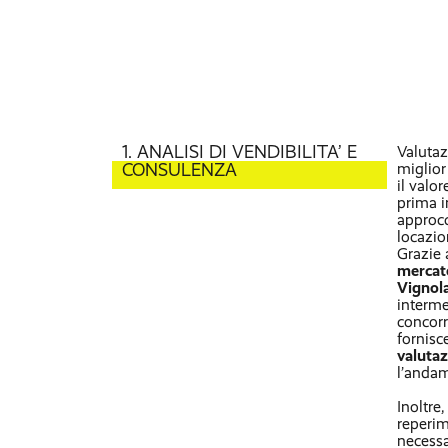
1. ANALISI DI VENDIBILITA’ E
Valutaz
CONSULENZA
miglior
il valo
prima 
approcc
locazio
Grazie 
mercato
Vignol
interme
concorr
fornisc
valutaz
l’anda
Inoltre
reperi
necessa