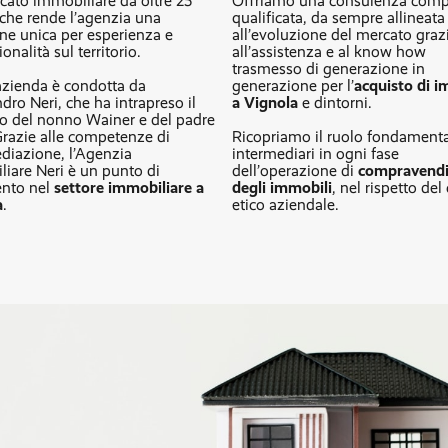
cato immobiliare da oltre 25
Offriamo una consulenza comp
l che rende l’agenzia una
qualificata, da sempre allineata
ne unica per esperienza e
all’evoluzione del mercato graz
onalità sul territorio.
all’assistenza e al know how
trasmesso di generazione in
azienda è condotta da
generazione per l’
acquisto di i
dro Neri, che ha intrapreso il
a Vignola
e dintorni.
o del nonno Wainer e del padre
Grazie alle competenze di
Ricopriamo il ruolo fondamenta
diazione, l’Agenzia
intermediari in ogni fase
iare Neri è un punto di
dell’operazione di
compravendi
ento nel
settore immobiliare a
degli immobili
, nel rispetto del
a
.
etico aziendale.