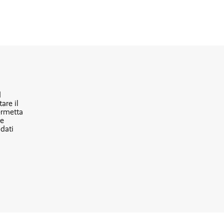
d
are il
ermetta
he
 dati