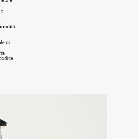
leta e
ie
mmobili
le di
ta
 codice