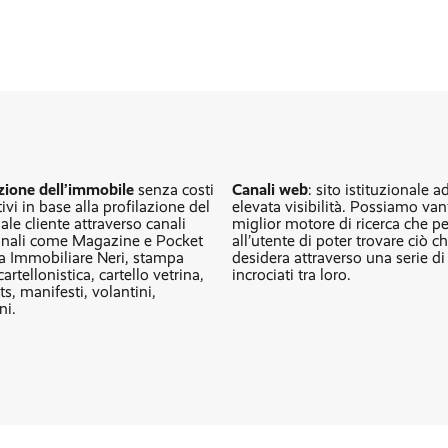
ione dell’immobile
senza costi
Canali web
: sito istituzionale a
ivi in base alla profilazione del
elevata visibilità. Possiamo vant
ale cliente attraverso canali
miglior motore di ricerca che p
onali come Magazine e Pocket
all’utente di poter trovare ciò c
a Immobiliare Neri, stampa
desidera attraverso una serie di
cartellonistica, cartello vetrina,
incrociati tra loro.
ts, manifesti, volantini,
ni.