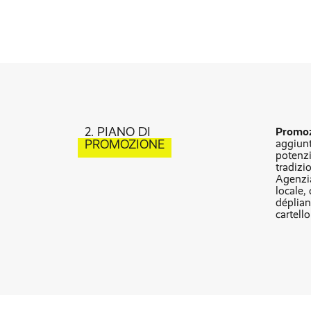
2. PIANO DI
Promoz
PROMOZIONE
aggiunt
potenzi
tradizi
Agenzi
locale, 
déplian
cartello