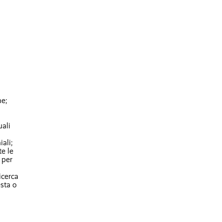
ne;
uali
ali;
te le
 per
icerca
esta o