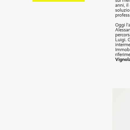
sul mer
anni, i
soluzio
professi
Oggi l’
Alessan
percors
Luigi. 
interme
Immobil
riferim
Vignol