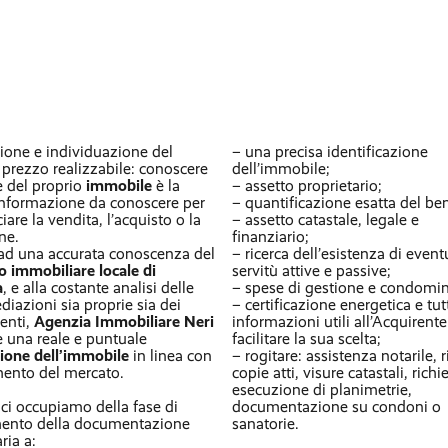
ione e individuazione del
– una precisa identificazione
 prezzo realizzabile: conoscere
dell’immobile;
re del proprio
immobile
è la
– assetto proprietario;
informazione da conoscere per
– quantificazione esatta del be
iare la vendita, l’acquisto o la
– assetto catastale, legale e
ne.
finanziario;
ad una accurata conoscenza del
– ricerca dell’esistenza di event
 immobiliare locale di
servitù attive e passive;
a
, e alla costante analisi delle
– spese di gestione e condomini
diazioni sia proprie sia dei
– certificazione energetica e tut
enti,
Agenzia Immobiliare Neri
informazioni utili all’Acquirente
e una reale e puntuale
facilitare la sua scelta;
ione dell’immobile
in linea con
– rogitare: assistenza notarile, r
mento del mercato.
copie atti, visure catastali, richi
esecuzione di planimetrie,
, ci occupiamo della fase di
documentazione su condoni o
mento della documentazione
sanatorie.
ria a: